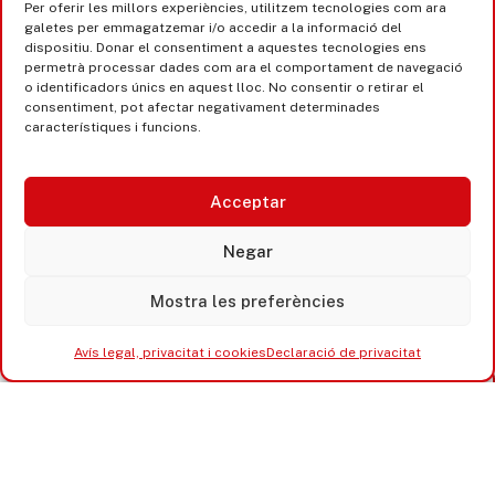
Per oferir les millors experiències, utilitzem tecnologies com ara
galetes per emmagatzemar i/o accedir a la informació del
dispositiu. Donar el consentiment a aquestes tecnologies ens
permetrà processar dades com ara el comportament de navegació
o identificadors únics en aquest lloc. No consentir o retirar el
consentiment, pot afectar negativament determinades
característiques i funcions.
Acceptar
Negar
Mostra les preferències
Avís legal, privacitat i cookies
Declaració de privacitat
Castell d’Aro · Platja d’Aro · S’Agaró