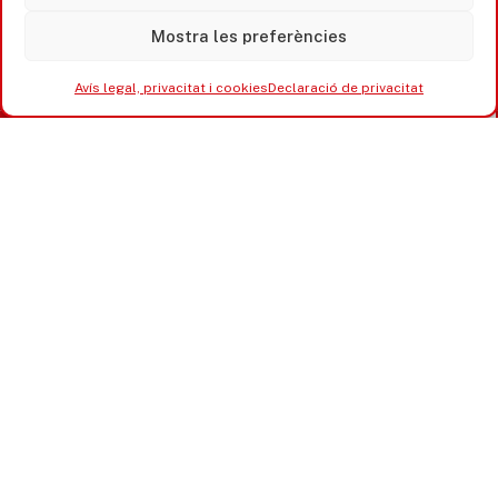
Mostra les preferències
Avís legal, privacitat i cookies
Declaració de privacitat
Accesibilitat
Avís legal, privacitat i cookies
Equipaments municipals