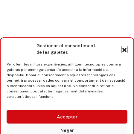
Gestionar el consentiment
de les galetes
Per oferir les millors experiències, utilitzem tecnologies com ara
galetes per emmagatzemar i/o accedir a la informació del
dispositiu. Donar el consentiment a aquestes tecnologies ens
Castell d’Aro · Platja d’Aro · S’Agaró
permetrà processar dades com ara el comportament de navegació
o identificadors únics en aquest lloc. No consentir o retirar el
365 www.platjadaro
consentiment, pot afectar negativament determinades
característiques i funcions.
Acceptar
Negar