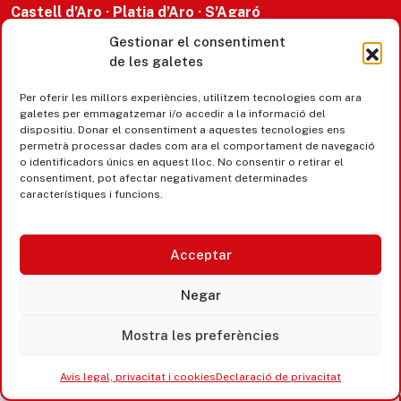
Castell d’Aro · Platja d’Aro · S’Agaró
Gestionar el consentiment
365 www.platjadaro
de les galetes
Per oferir les millors experiències, utilitzem tecnologies com ara
galetes per emmagatzemar i/o accedir a la informació del
dispositiu. Donar el consentiment a aquestes tecnologies ens
permetrà processar dades com ara el comportament de navegació
o identificadors únics en aquest lloc. No consentir o retirar el
consentiment, pot afectar negativament determinades
característiques i funcions.
Acceptar
Negar
Accesibilitat
Avís legal, privacitat i cookies
Mostra les preferències
Equipaments municipals
Avís legal, privacitat i cookies
Declaració de privacitat