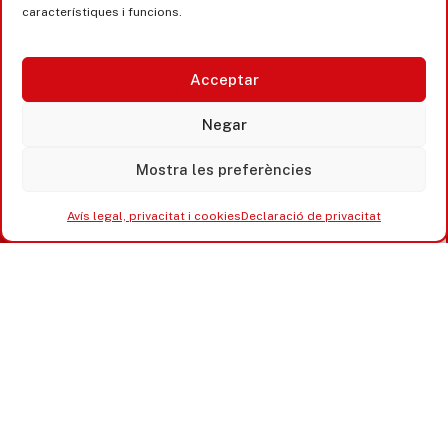
Castell d’Aro · Platja d’Aro · S’Agaró
característiques i funcions.
365 www.platjadaro
Acceptar
Negar
Mostra les preferències
Avís legal, privacitat i cookies
Declaració de privacitat
Accesibilitat
Avís legal, privacitat i cookies
Equipaments municipals