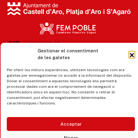
Gestionar el consentiment
de les galetes
Accesibilitat
Per oferir les millors experiències, utilitzem tecnologies com ara
Avís legal, privacitat i cookies
galetes per emmagatzemar i/o accedir a la informació del dispositiu.
Donar el consentiment a aquestes tecnologies ens permetrà
Equipaments municipals
processar dades com ara el comportament de navegació o
identificadors únics en aquest lloc. No consentir o retirar el
consentiment, pot afectar negativament determinades
característiques i funcions.
Acceptar
Negar