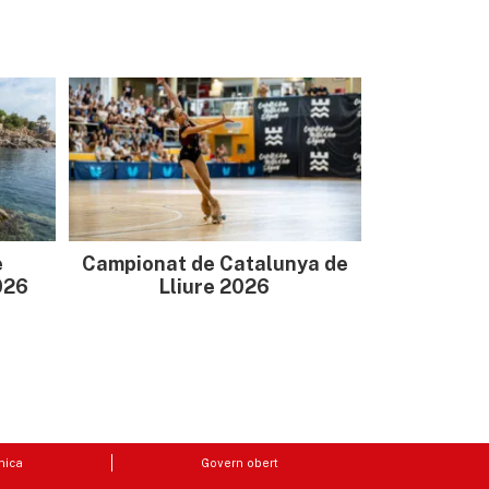
e
Campionat de Catalunya de
026
Lliure 2026
nica
Govern obert