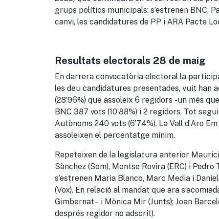
grups polítics municipals: s’estrenen B
NC
,
Pa
canvi, l
es candidatures de PP i ARA Pacte Loca
Resultats electorals 28 de maig
En darrera convocatòria electoral
la
particip
les deu candidatures presentades, vuit han a
(28’96%) que assoleix 6 regidors -un més que 
BNC 387 vots (10’88%) i 2 regidors. Tot segu
Autònoms 240 vots (6’74%), La Vall d’Aro Em 
assoleixen el percentatge mínim.
Repeteixen de la legislatura anterior Maurici
Sànchez
(Som), Montse Rovira (ERC) i Pedro T
s’estrenen Maria Blanco, Marc Media i Daniel
(Vox). En relació
al mandat que ara s’acomiada
Gimbernat
– i Mònica Mir (Junts); Joan Barcel
després regidor no adscrit).