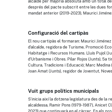
alcalde per majoria absoluta amb un total de
després del pacte subscrit entre les dues fo
mandat anterior (2019-2023), Maurici Jiméne
Configuració del cartipàs
El nou cartipàs el formaran:
Maurici Jiménez 
d’alcalde, regidora de Turisme, Promoció Eco
Habitatge i Recursos Humans. Lluís Pujol (Junt
d’Urbanisme i Obres. Pilar Rojos (Junts), 5a t
Cultura, Tradicions i Educació; Marc Medina (
Joan Amat (Junts), regidor de Joventut, Noves
Vuit grups polítics municipals
S’inicia així la dotzena legislatura des de l
alcaldessa, Ramir Pons (1979-1987),
Anicet
Cl
2023) que continuarà en el càrrec. En els pr