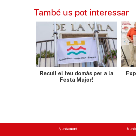
També us pot interessar
Recull el teu domàs per a la
Exp
Festa Major!
Ajuntament
Munic