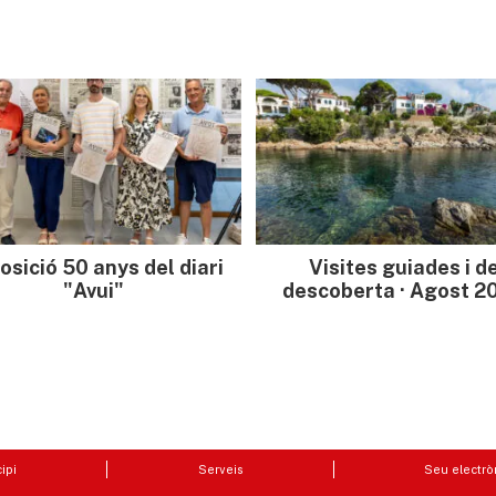
osició 50 anys del diari
Visites guiades i d
"Avui"
descoberta · Agost 2
ipi
Serveis
Seu electrò