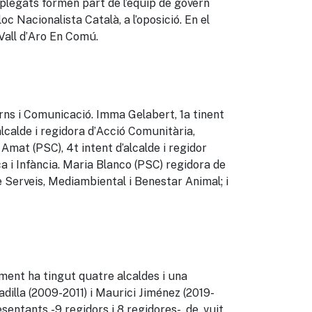
plegats
formen part de l’equip de govern
Bloc Nacionalista Català, a l’oposició
. En el
Vall d’Aro En Comú.
rns i Comunicació. Imma Gelabert, 1a tinent
lcalde i regidora d’Acció Comunitària,
 Amat (PSC), 4t intent d’alcalde i regidor
ca i Infància. Maria Blanco (PSC) regidora de
e Serveis, Mediambiental i Benestar Animal; i
ament ha tingut quatre alcaldes i una
adilla (2009-2011) i Maurici Jiménez (2019-
resentants
-9 regidors i 8 regidores-
,
de.
vuit