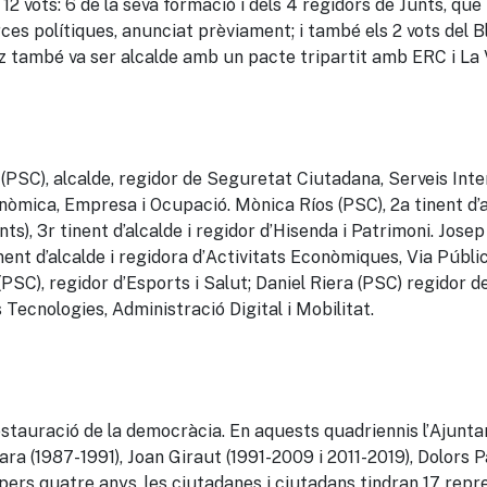
 1
2
vots: 6 de la seva formació i dels 4 regidors de
Junts
, que
rces polítiques, anunciat prèviament
; i també els 2 vots del 
z també va ser alcalde amb un pacte tripartit amb ERC i La 
(PSC), alcalde, regidor de Seguretat Ciutadana, Serveis Inte
nòmica, Empresa i Ocupació. Mònica Ríos (PSC), 2a tinent d’a
s), 3r tinent d’alcalde i regidor d’Hisenda i Patrimoni. Josep
inent d’alcalde i regidora d’Activitats Econòmiques, Via Públi
PSC), regidor d’Esports i Salut; Daniel Riera (PSC) regidor d
 Tecnologies, Administració Digital i Mobilitat.
a restauració de la democràcia. En aquests quadriennis l’Ajunt
ara (1987-1991),
Joan
Giraut
(1991-2009 i 2011-2019), Dolors P
opers quatre anys, les ciutadanes i ciutadans tindran 17 rep