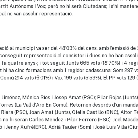
rtit Autònoms i Vox
;
però
no
hi serà Ciutadans
;
i
s’hi
mantene
l no van assolir re
presentació.
ació a
l municipi
va ser del 48’03% del cens, amb l’emissió de
conseguit representació al consistori i dues no ho han assol
fa quatre anys-; i tot seguit Junts 665 vots (18’70%) i 4 reg
it hi ha cinc formacions amb 1 regidor cadascuna: Som 297 vo
Comú 214 vots (6’01%) i Vox 199 vots (5’59%).
El PP vots 129 
 Jiménez, Mónica Ríos i Josep Amat (PSC); Pilar Rojas (Junts
orres (La Vall d’Aro En Comú). Retornen després d’un mandat 
 Riera (PSC), Joan Amat (Junts),
Ofelia
Castillo
(BNC), Aitor
T
 no hi seran Carles Méndez i Pilar Ferrero (PSC); Joel Mas
ó i
Jenny
Xufré
(ERC), Adrià Tauler (Som) i José Luís
Villa
(Ciut