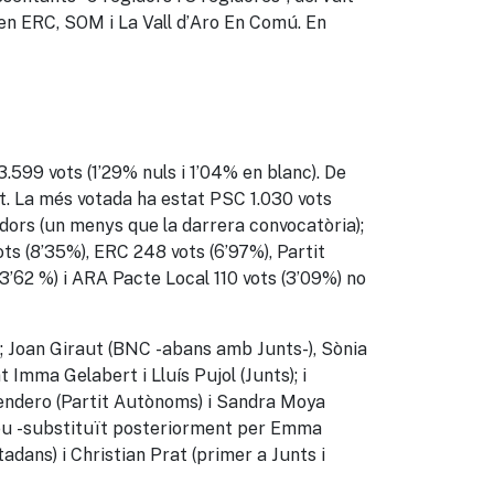
n ERC, SOM i La Vall d’Aro En Comú
. En
 3.599 vots
(
1’29% nuls i 1’04% en blanc
)
. De
it. La més votada ha estat PSC 1.030 vots
idors (un menys que la darrera convocatòria);
ts (8’35%), ERC 248 vots (6’97%), Partit
(3’62 %) i ARA Pacte Local 110 vots (3’09%) no
); Joan
Giraut
(BNC -abans amb Junts-), Sònia
Imma Gelabert i Lluís Pujol (Junts); i
endero
(Partit Autònoms) i Sandra Moya
deu -substituït posteriorment per Emma
adans) i Christian Prat (primer a Junts i