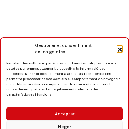
Gestionar el consentiment
de les galetes
Per oferir les millors experiències, utilitzem tecnologies com ara
galetes per emmagatzemar i/o accedir a la informació del
dispositiu. Donar el consentiment a aquestes tecnologies ens
Castell d’Aro · Platja d’Aro · S’Agaró
permetrà processar dades com ara el comportament de navegació
o identificadors únics en aquest lloc. No consentir o retirar el
365 www.platjadaro
consentiment, pot afectar negativament determinades
característiques i funcions.
Acceptar
Negar