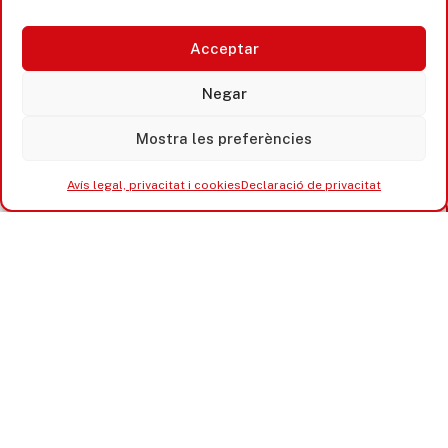
Acceptar
Negar
Mostra les preferències
Avís legal, privacitat i cookies
Declaració de privacitat
Castell d’Aro · Platja d’Aro · S’Agaró
365 www.platjadaro