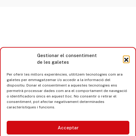
Gestionar el consentiment
de les galetes
Per oferir les millors experiències, utilitzem tecnologies com ara
galetes per emmagatzemar i/o accedir a la informació del
Castell d’Aro · Platja d’Aro · S’Agaró
dispositiu. Donar el consentiment a aquestes tecnologies ens
permetrà processar dades com ara el comportament de navegació
o identificadors únics en aquest lloc. No consentir o retirar el
365 www.platjadaro
consentiment, pot afectar negativament determinades
característiques i funcions.
Acceptar