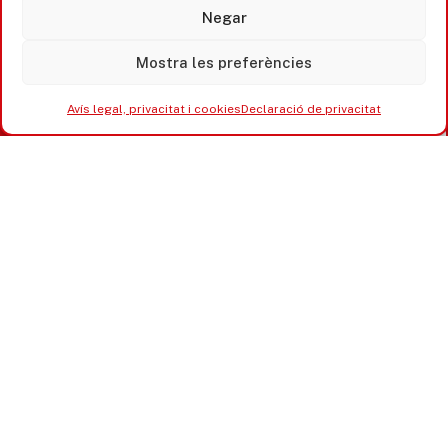
Negar
Mostra les preferències
Avís legal, privacitat i cookies
Declaració de privacitat
Accesibilitat
Avís legal, privacitat i cookies
Equipaments municipals