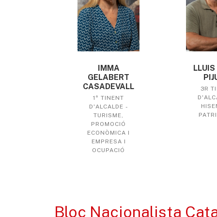
IMMA
LLUIS
GELABERT
PIJ
CASADEVALL
3R T
D'ALC
1ª TINENT
HISE
D'ALCALDE -
PATRI
TURISME,
PROMOCIÓ
ECONÒMICA I
EMPRESA I
OCUPACIÓ
Bloc Nacionalista Cat