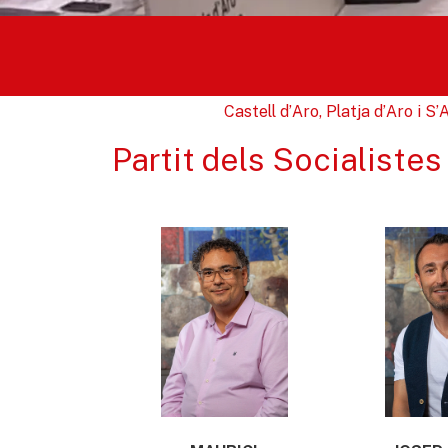
Castell d’Aro, Platja d’Aro i S
Partit dels Socialiste