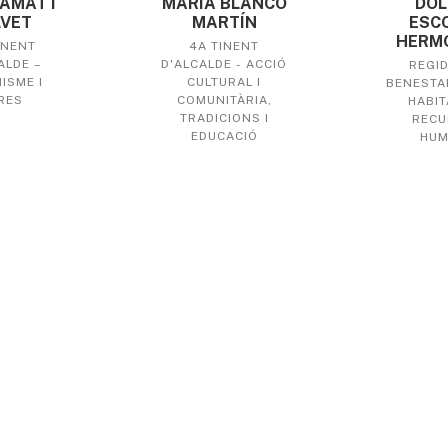
DOL
AMAT I
MARIA BLANCO
ESC
VET
MARTÍN
HERMO
INENT
4A TINENT
ALDE –
D'ALCALDE - ACCIÓ
REGID
ISME I
CULTURAL I
BENESTAR
RES
COMUNITÀRIA,
HABIT
TRADICIONS I
RECU
EDUCACIÓ
HUM