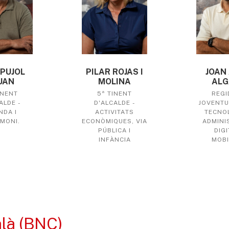
 PUJOL
PILAR ROJAS I
JOAN
UAN
MOLINA
ALG
INENT
5ª TINENT
REGI
ALDE -
D'ALCALDE -
JOVENTU
NDA I
ACTIVITATS
TECNOL
MONI.
ECONÒMIQUES, VIA
ADMINI
PÚBLICA I
DIGI
INFÀNCIA
MOBI
alà (BNC)