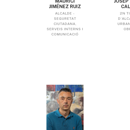
MAURICI
JOSEP 
JIMÉNEZ RUIZ
CAL
ALCALDE -
2N T
SEGURETAT
D’ALC
CIUTADANA,
URBAN
SERVEIS INTERNS I
OB
COMUNICACIÓ