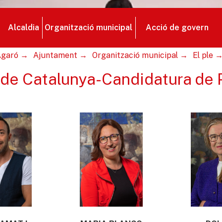
Alcaldia
Organització municipal
Acció de govern
’Agaró
Ajuntament
Organització municipal
El ple
s de Catalunya-Candidatura de