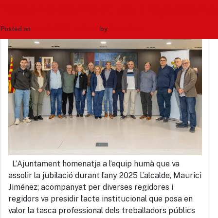
Tag: recursos humans
Reconeixement de trajectòrie
Posted on
abril 8, 2026 - 7:31 am
by
Carlus Gay
L’Ajuntament homenatja a l’equip humà que va
assolir la jubilació durant l’any 2025 L’alcalde, Maurici
Jiménez; acompanyat per diverses regidores i
regidors va presidir l’acte institucional que posa en
valor la tasca professional dels treballadors públics