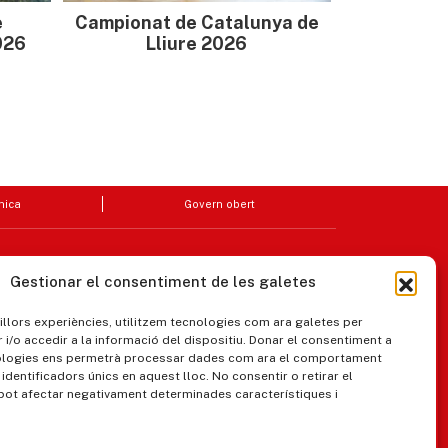
e
Campionat de Catalunya de
026
Lliure 2026
nica
Govern obert
Gestionar el consentiment de les galetes
millors experiències, utilitzem tecnologies com ara galetes per
/o accedir a la informació del dispositiu. Donar el consentiment a
ologies ens permetrà processar dades com ara el comportament
identificadors únics en aquest lloc. No consentir o retirar el
pot afectar negativament determinades característiques i
ipaments municipals