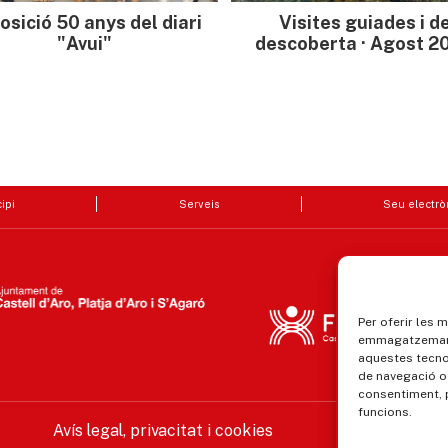
osició 50 anys del diari
Visites guiades i d
"Avui"
descoberta · Agost 2
ipi
Serveis
Seu electrò
Per oferir les 
emmagatzemar i
aquestes tecn
de navegació o 
consentiment, 
funcions.
Avís legal, privacitat i cookies
Equ