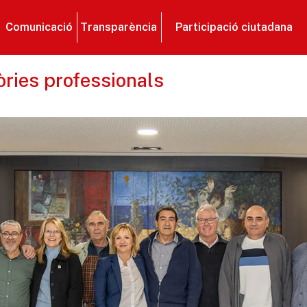
Comunicació
Transparència
Participació ciutadana
ries professionals