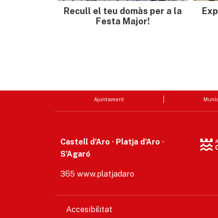
Recull el teu domàs per a la
Exp
Festa Major!
Ajuntament
Munic
Castell d’Aro · Platja d’Aro ·
S’Agaró
365 www.platjadaro
Accesibilitat