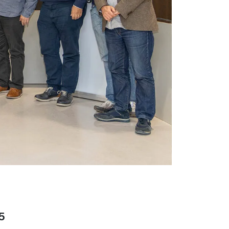
eix
25