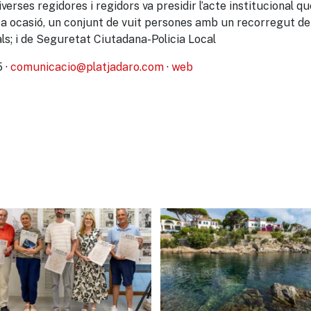
erses regidores i regidors va presidir l’acte institucional qu
ta ocasió, un conjunt de vuit persones amb un recorregut de 2
s; i de Seguretat Ciutadana-Policia Local
 ·
comunicacio@platjadaro.com
·
web