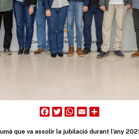
Facebook
Twitter
WhatsApp
Email
Compart
mà que va assolir la jubilació durant l’any 20