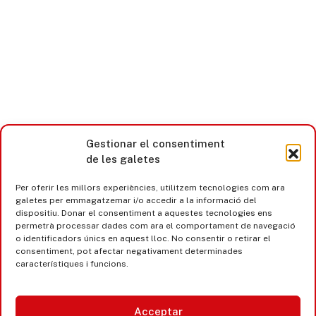
Gestionar el consentiment
de les galetes
Per oferir les millors experiències, utilitzem tecnologies com ara
galetes per emmagatzemar i/o accedir a la informació del
dispositiu. Donar el consentiment a aquestes tecnologies ens
permetrà processar dades com ara el comportament de navegació
o identificadors únics en aquest lloc. No consentir o retirar el
consentiment, pot afectar negativament determinades
característiques i funcions.
Castell d’Aro · Platja d’Aro · S’Agaró
365 www.platjadaro
Acceptar