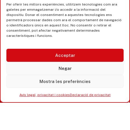
Per oferir les millors experiències, utilitzem tecnologies com ara
galetes per emmagatzemar i/o accedir a la informació del
dispositiu. Donar el consentiment a aquestes tecnologies ens
permetrà processar dades com ara el comportament de navegació
o identificadors únics en aquest lloc. No consentir o retirar el
consentiment, pot afectar negativament determinades
característiques i funcions.
Acceptar
Negar
Mostra les preferències
Avís legal, privacitat i cookies
Declaració de privacitat
Castell d’Aro · Platja d’Aro · S’Agaró
365 www.platjadaro