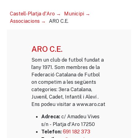
Castell-Platja d'Aro
Municipi
Associacions
ARO C.E.
ARO C.E.
Som un club de futbol fundat a
l’any 1971. Som membres de la
Federació Catalana de Futbol
on competim a les següents
categories: 3era Catalana,
Juvenil, Cadet, Infantil i Aleví .
Ens podeu visitar a www.aro.cat
c/ Amadeu Vives
Adreca:
s/n - Platja d'Aro 17250
691 182 373
Telefon: