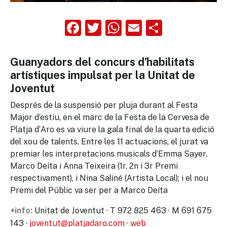
Facebook
Twitter
WhatsApp
Email
Compart
Guanyadors del concurs d’habilitats
artístiques impulsat per la Unitat de
Joventut
Després de la suspensió per pluja durant al Festa
Major d’estiu, en el marc de la Festa de la Cervesa de
Platja d’Aro es va viure la gala final de la quarta edició
del xou de talents. Entre les 11 actuacions, el jurat va
premiar les interpretacions musicals d’Emma Sayer,
Marco Deíta i Anna Teixeira (1r, 2n i 3r Premi
respectivament), i Nina Saliné (Artista Local); i el nou
Premi del Públic va ser per a Marco Deíta
Unitat de Joventut · T 972 825 463 · M 691 675
+info:
143 ·
joventut@platjadaro.com
·
web