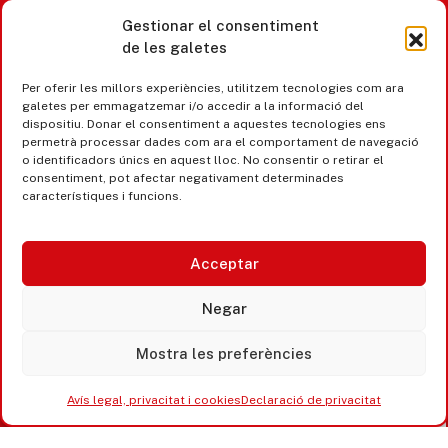
Gestionar el consentiment
de les galetes
Castell d’Aro · Platja d’Aro · S’Agaró
Per oferir les millors experiències, utilitzem tecnologies com ara
365 www.platjadaro
galetes per emmagatzemar i/o accedir a la informació del
dispositiu. Donar el consentiment a aquestes tecnologies ens
permetrà processar dades com ara el comportament de navegació
o identificadors únics en aquest lloc. No consentir o retirar el
consentiment, pot afectar negativament determinades
característiques i funcions.
Acceptar
Negar
Mostra les preferències
Accesibilitat
Avís legal, privacitat i cookies
Avís legal, privacitat i cookies
Declaració de privacitat
Equipaments municipals