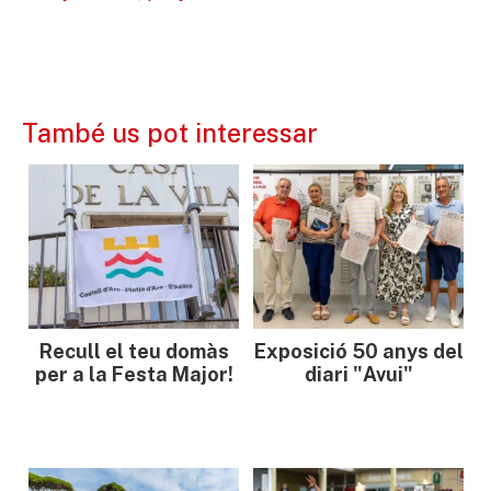
També us pot interessar
Recull el teu domàs
Exposició 50 anys del
per a la Festa Major!
diari "Avui"