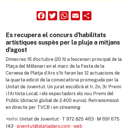
Facebook
Twitter
WhatsApp
Email
Compart
Es recupera el concurs d’habilitats
artístiques suspès per la pluja a mitjans
d’agost
Dimecres 16 d’octubre (20 h) a l’escenari principal de la
Plaça del Mil·lenari en el marc de la Festa de la
Cervesa de Platja d’Aro s’hi faran les 12 actuacions de
la quarta edició de la convocatòria promoguda per la
Unitat de Joventut. Un jurat escollirà el 1r, 2n, 3r Premi
i l’Artista Local; i els espectadors els nou Premi del
Públic (dotació global de 2.400 euros). Retransmissió
en directe per TVCB i en
streaming
Unitat de Joventut · T 972 825 463 · M 691 675
+info:
143 ·
joventut@platjadaro.com
·
web