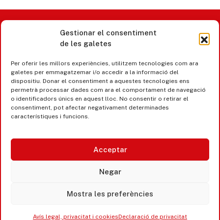
Gestionar el consentiment
Castell d’Aro · Platja d’Aro · S’Agaró
de les galetes
365 www.platjadaro
Per oferir les millors experiències, utilitzem tecnologies com ara
galetes per emmagatzemar i/o accedir a la informació del
dispositiu. Donar el consentiment a aquestes tecnologies ens
permetrà processar dades com ara el comportament de navegació
o identificadors únics en aquest lloc. No consentir o retirar el
consentiment, pot afectar negativament determinades
característiques i funcions.
Acceptar
Negar
Mostra les preferències
Accesibilitat
Avís legal, privacitat i cookies
Avís legal, privacitat i cookies
Declaració de privacitat