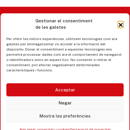
Gestionar el consentiment
Castell d’Aro · Platja d’Aro · S’Agaró
de les galetes
365 www.platjadaro
Per oferir les millors experiències, utilitzem tecnologies com ara
galetes per emmagatzemar i/o accedir a la informació del
dispositiu. Donar el consentiment a aquestes tecnologies ens
permetrà processar dades com ara el comportament de navegació
o identificadors únics en aquest lloc. No consentir o retirar el
consentiment, pot afectar negativament determinades
característiques i funcions.
Acceptar
Negar
Mostra les preferències
Accesibilitat
Avís legal, privacitat i cookies
Avís legal, privacitat i cookies
Declaració de privacitat