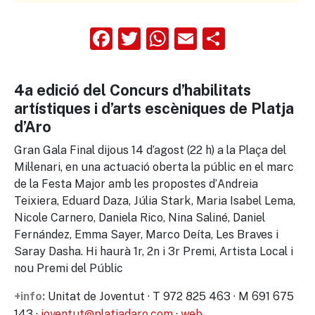
Facebook
Twitter
WhatsApp
Email
Compart
4a edició del Concurs d’habilitats
artístiques i d’arts escèniques de Platja
d’Aro
Gran Gala Final dijous 14 d’agost (22 h) a la Plaça del
Mil·lenari, en una actuació oberta la públic en el marc
de la Festa Major amb les propostes d’Andreia
Teixiera, Eduard Daza, Júlia Stark, Maria Isabel Lema,
Nicole Carnero, Daniela Rico, Nina Saliné, Daniel
Fernández, Emma Sayer, Marco Deíta, Les Braves i
Saray Dasha. Hi haurà 1r, 2n i 3r Premi, Artista Local i
nou Premi del Públic
Unitat de Joventut · T 972 825 463 · M 691 675
+info:
143 ·
joventut@platjadaro.com
·
web