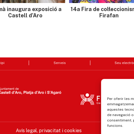
mà inaugura exposició a
14a Fira de col·leccioni
Castell d’Aro
Firafan
ipi
Serveis
Seu electrò
Per oferir les 
emmagatzemar i
aquestes tecn
de navegació o 
consentiment, 
funcions.
Avís legal, privacitat i cookies
Equ