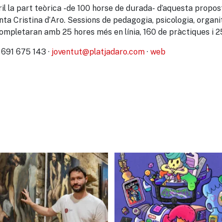
bril la part teòrica -de 100 horse de durada- d’aquesta propo
nta Cristina d’Aro. Sessions de pedagogia, psicologia, organi
completaran amb 25 hores més en línia, 160 de pràctiques i 2
 691 675 143 ·
joventut@platjadaro.com
·
web