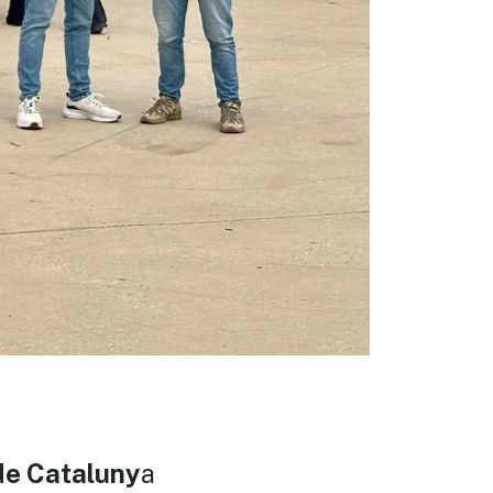
eix
a
 de Cataluny