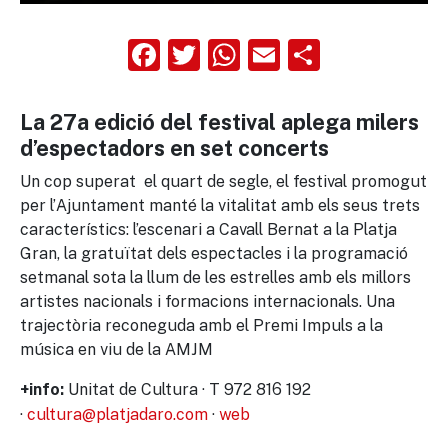
Facebook
Twitter
WhatsApp
Email
Compart
La 27a edició del festival aplega milers
d’espectadors en set concerts
Un cop superat el quart de segle, el festival promogut
per l’Ajuntament manté la vitalitat amb els seus trets
característics: l’escenari a Cavall Bernat a la Platja
Gran, la gratuïtat dels espectacles i la programació
setmanal sota la llum de les estrelles amb els millors
artistes nacionals i formacions internacionals. Una
trajectòria reconeguda amb el Premi Impuls a la
música en viu de la AMJM
Unitat de Cultura · T 972 816 192
+info:
·
cultura@platjadaro.com
·
web