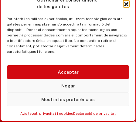
de les galetes
Castell d’Aro · Platja d’Aro · S’Agaró
Per oferir les millors experiències, utilitzem tecnologies com ara
365 www.platjadaro
galetes per emmagatzemar i/o accedir a la informació del
dispositiu. Donar el consentiment a aquestes tecnologies ens
permetrà processar dades com ara el comportament de navegació
o identificadors únics en aquest lloc. No consentir o retirar el
consentiment, pot afectar negativament determinades
característiques i funcions.
Acceptar
Negar
Mostra les preferències
Accesibilitat
Avís legal, privacitat i cookies
Avís legal, privacitat i cookies
Declaració de privacitat
Equipaments municipals