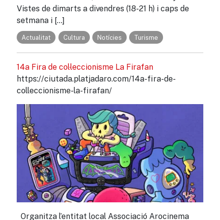
Vistes de dimarts a divendres (18-21 h) i caps de
setmana i […]
Actualitat
Cultura
Notícies
Turisme
14a Fira de col·leccionisme La Firafan
https://ciutada.platjadaro.com/14a-fira-de-
colleccionisme-la-firafan/
Organitza l’entitat local Associació Arocinema