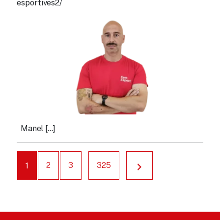
esportives2/
M
a
n
e
l
[…]
1
2
3
325