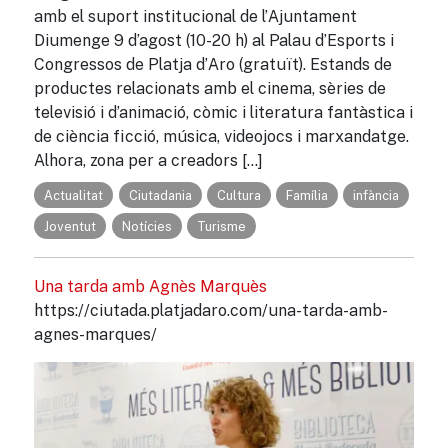
amb el suport institucional de l’Ajuntament
Diumenge 9 d’agost (10-20 h) al Palau d’Esports i
Congressos de Platja d’Aro (gratuït). Estands de
productes relacionats amb el cinema, sèries de
televisió i d’animació, còmic i literatura fantàstica i
de ciència ficció, música, videojocs i marxandatge.
Alhora, zona per a creadors […]
Actualitat
Ciutadania
Cultura
Família
infància
Joventut
Notícies
Turisme
Una tarda amb Agnès Marquès
https://ciutada.platjadaro.com/una-tarda-amb-
agnes-marques/