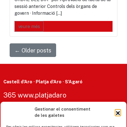
sessió anterior Controls dels òrgans de
govern · Informació […]
veure més
←
Older posts
Castell d’Aro · Platja d’Aro · S’Agaró
365 www.platjadaro
Gestionar el consentiment
de les galetes
Per oferir les millors experiències, utilitzem tecnologies com ara