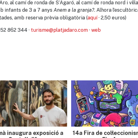
ro, al camí de ronda de S’Agaró, al camí de ronda nord i vil·la
b infants de 3 a 7 anys
. Alhora l’escultòric
Anem a la granja?
tades, amb reserva prèvia obligatòria (
aquí
· 2,50 euros)
 652 862 344 ·
turisme@platjadaro.com
·
web
mà inaugura exposició a
14a Fira de col·leccioni