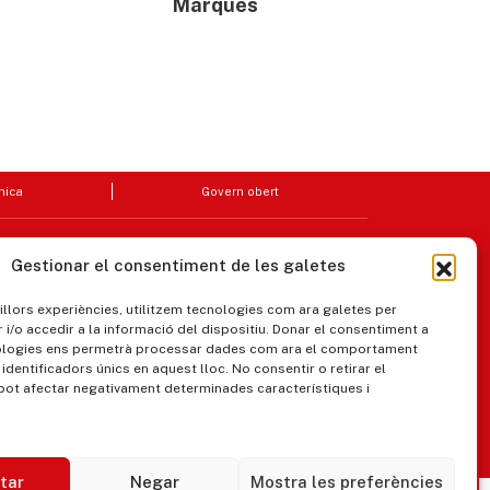
Marquès
nica
Govern obert
Gestionar el consentiment de les galetes
millors experiències, utilitzem tecnologies com ara galetes per
/o accedir a la informació del dispositiu. Donar el consentiment a
ologies ens permetrà processar dades com ara el comportament
identificadors únics en aquest lloc. No consentir o retirar el
pot afectar negativament determinades característiques i
ipaments municipals
tar
Negar
Mostra les preferències