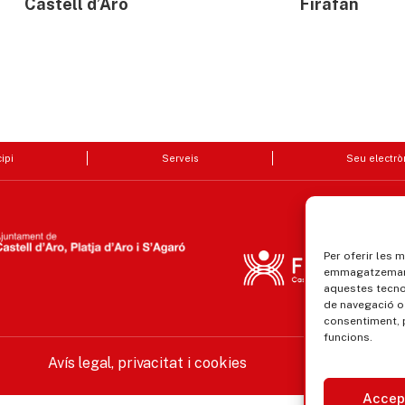
Castell d’Aro
Firafan
ipi
Serveis
Seu electrò
Per oferir les 
emmagatzemar i
aquestes tecn
de navegació o 
consentiment, 
funcions.
Avís legal, privacitat i cookies
Equ
Accep