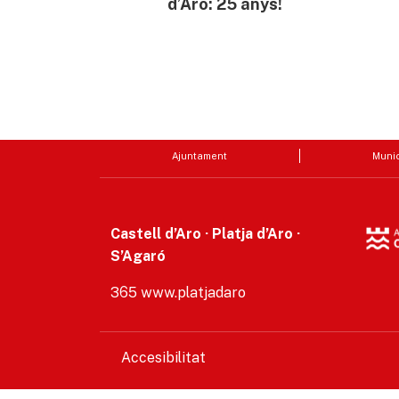
d’Aro: 25 anys!
Ajuntament
Munic
Castell d’Aro · Platja d’Aro ·
S’Agaró
365 www.platjadaro
Accesibilitat