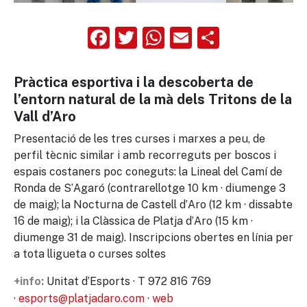
Facebook
Twitter
WhatsApp
Email
Compart
Pràctica esportiva i la descoberta de
l’entorn natural de la mà dels Tritons de la
Vall d’Aro
Presentació de les tres curses i marxes a peu, de
perfil tècnic similar i amb recorreguts per boscos i
espais costaners poc coneguts: la Lineal del Camí de
Ronda de S’Agaró (contrarellotge 10 km · diumenge 3
de maig); la Nocturna de Castell d’Aro (12 km · dissabte
16 de maig); i la Clàssica de Platja d’Aro (15 km ·
diumenge 31 de maig). Inscripcions obertes en línia per
a tota lligueta o curses soltes
Unitat d’Esports · T 972 816 769
+info:
·
esports@platjadaro.com
·
web