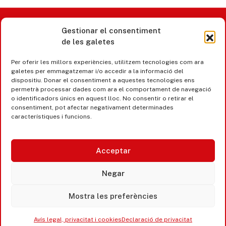
Gestionar el consentiment
Castell d’Aro · Platja d’Aro · S’Agaró
de les galetes
365 www.platjadaro
Per oferir les millors experiències, utilitzem tecnologies com ara
galetes per emmagatzemar i/o accedir a la informació del
dispositiu. Donar el consentiment a aquestes tecnologies ens
permetrà processar dades com ara el comportament de navegació
o identificadors únics en aquest lloc. No consentir o retirar el
consentiment, pot afectar negativament determinades
característiques i funcions.
Acceptar
Negar
Mostra les preferències
Accesibilitat
Avís legal, privacitat i cookies
Avís legal, privacitat i cookies
Declaració de privacitat
Equipaments municipals