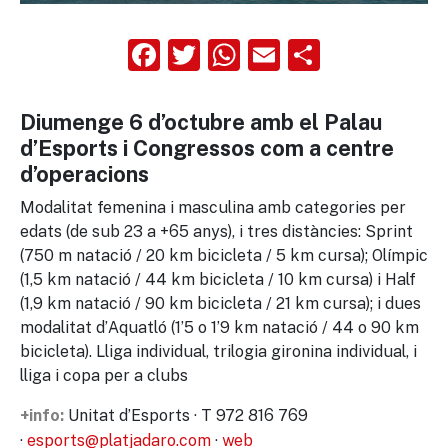
Facebook
Twitter
WhatsApp
Email
Compart
Diumenge 6 d’octubre amb el Palau
d’Esports i Congressos com a centre
d’operacions
Modalitat femenina i masculina amb categories per
edats (de sub 23 a +65 anys), i tres distàncies: Sprint
(750 m natació / 20 km bicicleta / 5 km cursa); Olímpic
(1,5 km natació / 44 km bicicleta / 10 km cursa) i Half
(1,9 km natació / 90 km bicicleta / 21 km cursa); i dues
modalitat d’Aquatló (1’5 o 1’9 km natació / 44 o 90 km
bicicleta). Lliga individual, trilogia gironina individual, i
lliga i copa per a clubs
Unitat d’Esports · T 972 816 769
+info:
·
esports@platjadaro.com
·
web