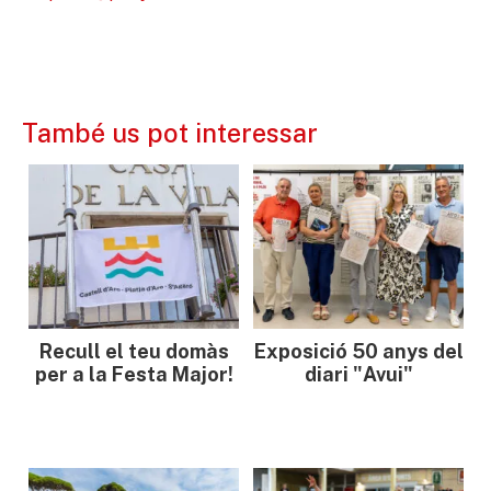
També us pot interessar
Recull el teu domàs
Exposició 50 anys del
per a la Festa Major!
diari "Avui"