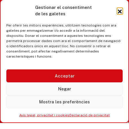
Gestionar el consentiment
de les galetes
Castell d’Aro · Platja d’Aro · S’Agaró
Per oferir les millors experiències, utilitzem tecnologies com ara
365 www.platjadaro
galetes per emmagatzemar i/o accedir a la informació del
dispositiu. Donar el consentiment a aquestes tecnologies ens
permetrà processar dades com ara el comportament de navegació
o identificadors únics en aquest lloc. No consentir o retirar el
consentiment, pot afectar negativament determinades
característiques i funcions.
Acceptar
Negar
Mostra les preferències
Accesibilitat
Avís legal, privacitat i cookies
Avís legal, privacitat i cookies
Declaració de privacitat
Equipaments municipals