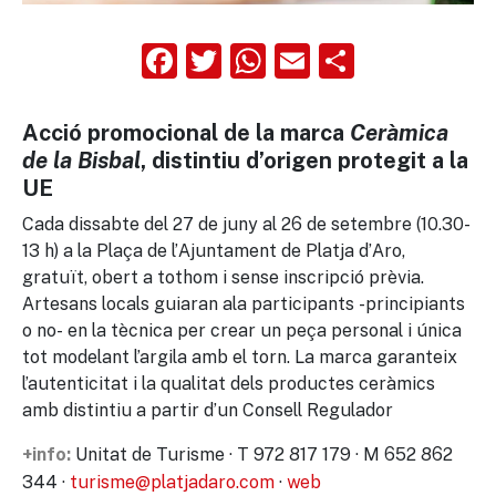
Facebook
Twitter
WhatsApp
Email
Compart
Acció promocional de la marca
Ceràmica
de la Bisbal
, distintiu d’origen protegit a la
UE
Cada dissabte del 27 de juny al 26 de setembre (10.30-
13 h) a la Plaça de l’Ajuntament de Platja d’Aro,
gratuït, obert a tothom i sense inscripció prèvia.
Artesans locals guiaran ala participants -principiants
o no- en la tècnica per crear un peça personal i única
tot modelant l’argila amb el torn. La marca garanteix
l’autenticitat i la qualitat dels productes ceràmics
amb distintiu a partir d’un Consell Regulador
Unitat de Turisme · T 972 817 179 · M 652 862
+info:
344 ·
turisme@platjadaro.com
·
web