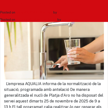
Tag: serveis municipals
Restablert el subministrament d’aigu
Tractament fitosanitari processionàri
Tornen les fonts ornamentals!
Campanya de poda 2025
Franges de protecció forestal
del pi
Posted on
Posted on
Posted on
Posted on
novembre 25, 2025 - 2:41 pm
agost 5, 2025 - 12:49 pm
febrer 4, 2025 - 11:14 am
març 23, 2024 - 6:57 am
by
by
by
Carlus Gay
Carlus Gay
Carlus Gay
by
Carlus Gay
Posted on
octubre 20, 2025 - 6:34 am
by
Carlus Gay
Cerca
L’empresa AQUALIA informa de la normalització de la
situació, programada amb antelació De manera
generalitzada el nucli de Platja d’Aro no ha disposat del
servei aquest dimarts 25 de novembre de 2025 de 9 a
13 h El tall programat calia realitzar-lo per reparar els