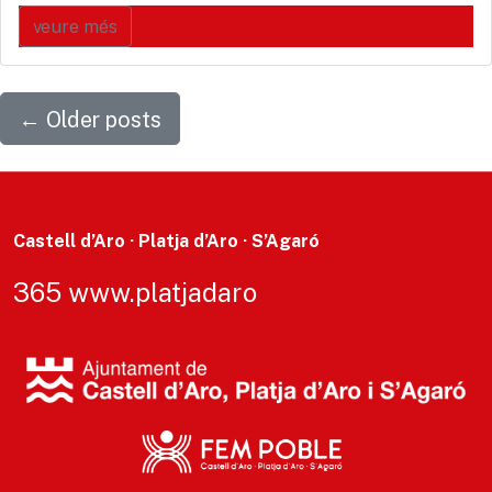
veure més
←
Older posts
Castell d’Aro · Platja d’Aro · S’Agaró
365 www.platjadaro