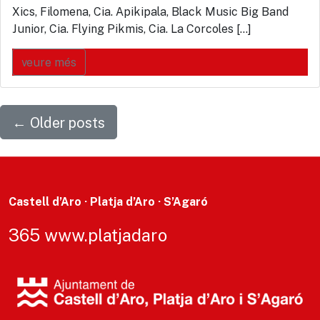
Xics, Filomena, Cia. Apikipala, Black Music Big Band
Junior, Cia. Flying Pikmis, Cia. La Corcoles […]
veure més
←
Older posts
Castell d’Aro · Platja d’Aro · S’Agaró
365 www.platjadaro