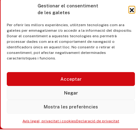
Gestionar el consentiment
de les galetes
Per oferir les millors experiències, utilitzem tecnologies com ara
galetes per emmagatzemar i/o accedir a la informació del dispositiu.
Donar el consentiment a aquestes tecnologies ens permetrà
processar dades com ara el comportament de navegació o
identificadors únics en aquest lloc. No consentir o retirar el
consentiment, pot afectar negativament determinades
Castell d’Aro · Platja d’Aro · S’Agaró
característiques i funcions.
365 www.platjadaro
Acceptar
Negar
Mostra les preferències
Avís legal, privacitat i cookies
Declaració de privacitat