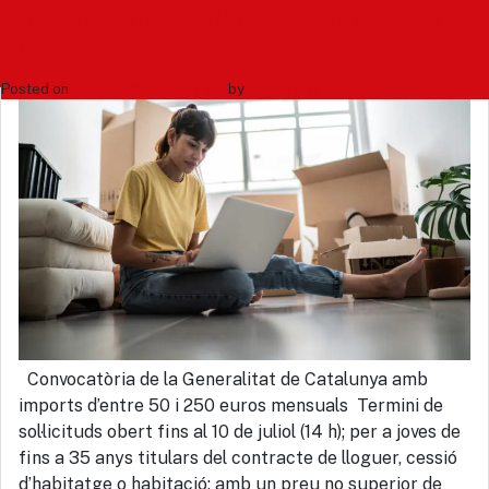
Tag: habitatge
Subvencions al lloguer per a joves
2026
Posted on
juliol 1, 2026 - 8:57 am
by
Carlus Gay
Cerca
Convocatòria de la Generalitat de Catalunya amb
imports d’entre 50 i 250 euros mensuals Termini de
sol·licituds obert fins al 10 de juliol (14 h); per a joves de
fins a 35 anys titulars del contracte de lloguer, cessió
d’habitatge o habitació; amb un preu no superior de