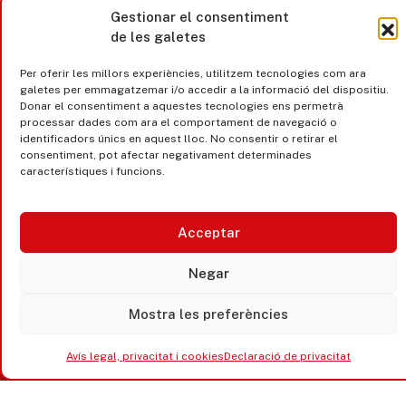
Gestionar el consentiment
de les galetes
Per oferir les millors experiències, utilitzem tecnologies com ara
galetes per emmagatzemar i/o accedir a la informació del dispositiu.
Donar el consentiment a aquestes tecnologies ens permetrà
processar dades com ara el comportament de navegació o
identificadors únics en aquest lloc. No consentir o retirar el
consentiment, pot afectar negativament determinades
Castell d’Aro · Platja d’Aro · S’Agaró
característiques i funcions.
365 www.platjadaro
Acceptar
Negar
Mostra les preferències
Avís legal, privacitat i cookies
Declaració de privacitat