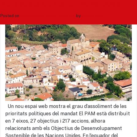
Tag: acció de govern
Pla d’Acció Municipal 2023-2027
Posted on
setembre 25, 2025 - 9:29 am
by
Carlus Gay
Cerca
Un nou espai web mostra el grau d’assoliment de les
prioritats polítiques del mandat El PAM està distribuït
en 7 eixos, 27 objectius i 217 accions, alhora
relacionats amb els Objectius de Desenvolupament
Sostenible de les Nacions Unides. En l’equador del