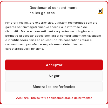
Gestionar el consentiment
de les galetes
Per oferir les millors experiències, utilitzem tecnologies com ara
galetes per emmagatzemar i/o accedir a la informació del
dispositiu. Donar el consentiment a aquestes tecnologies ens
permetrà processar dades com ara el comportament de navegació
o identificadors únics en aquest lloc. No consentir o retirar el
consentiment, pot afectar negativament determinades
característiques i funcions.
Castell d’Aro · Platja d’Aro · S’Agaró
Acceptar
365 www.platjadaro
Negar
Mostra les preferències
Avís legal, privacitat i cookies
Declaració de privacitat