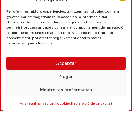
Per oferir les millors experiències, utilitzem tecnologies com ara
galetes per emmagatzemar i/o accedir a la informació del
dispositiu. Donar el consentiment a aquestes tecnologies ens
permetrà processar dades com ara el comportament de navegació
o identificadors únics en aquest lloc. No consentir o retirar el
consentiment, pot afectar negativament determinades
característiques i funcions.
Acceptar
Castell d’Aro · Platja d’Aro · S’Agaró
Negar
365 www.platjadaro
Mostra les preferències
Avís legal, privacitat i cookies
Declaració de privacitat