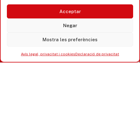
365 www.platjadaro
Acceptar
Negar
Mostra les preferències
Avís legal, privacitat i cookies
Declaració de privacitat
Accesibilitat
Avís legal, privacitat i cookies
Equipaments municipals