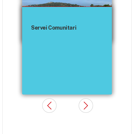
Agenda Escolar de salut
Servei Comunitari