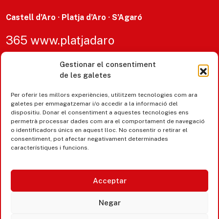
Castell d’Aro · Platja d’Aro · S’Agaró
365 www.platjadaro
Gestionar el consentiment
de les galetes
Per oferir les millors experiències, utilitzem tecnologies com ara
galetes per emmagatzemar i/o accedir a la informació del
dispositiu. Donar el consentiment a aquestes tecnologies ens
permetrà processar dades com ara el comportament de navegació
o identificadors únics en aquest lloc. No consentir o retirar el
consentiment, pot afectar negativament determinades
característiques i funcions.
Accesibilitat
Acceptar
Avís legal, privacitat i cookies
Equipaments municipals
Negar