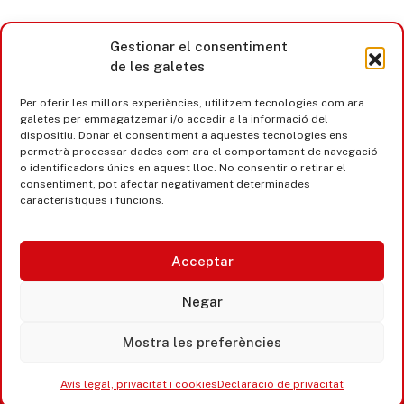
Gestionar el consentiment
de les galetes
Per oferir les millors experiències, utilitzem tecnologies com ara
galetes per emmagatzemar i/o accedir a la informació del
dispositiu. Donar el consentiment a aquestes tecnologies ens
permetrà processar dades com ara el comportament de navegació
o identificadors únics en aquest lloc. No consentir o retirar el
consentiment, pot afectar negativament determinades
característiques i funcions.
Acceptar
Castell d’Aro · Platja d’Aro · S’Agaró
Negar
365 www.platjadaro
Mostra les preferències
Avís legal, privacitat i cookies
Declaració de privacitat