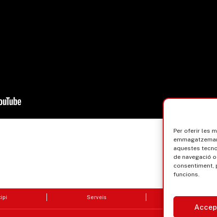
Per oferir les 
emmagatzemar i
aquestes tecn
de navegació o 
consentiment, 
funcions.
ipi
Serveis
Seu electrò
Accep