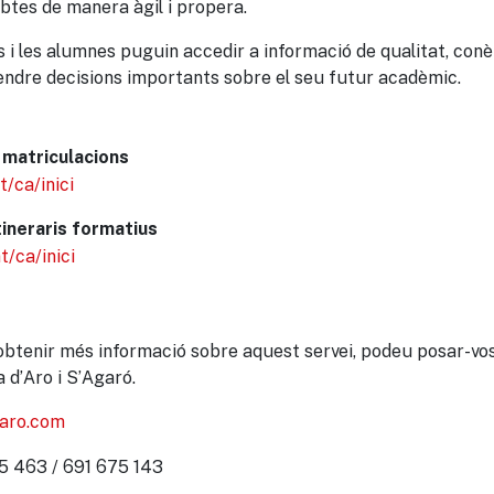
btes de manera àgil i propera.
s i les alumnes puguin accedir a informació de qualitat, conè
endre decisions importants sobre el seu futur acadèmic.
i matriculacions
t/ca/inici
ineraris formatius
t/ca/inici
 obtenir més informació sobre aquest servei, podeu posar-vo
a d’Aro i S’Agaró.
daro.com
5 463 / 691 675 143