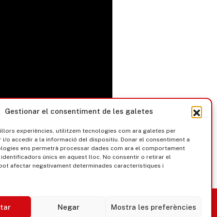
Gestionar el consentiment de les galetes
millors experiències, utilitzem tecnologies com ara galetes per
/o accedir a la informació del dispositiu. Donar el consentiment a
ologies ens permetrà processar dades com ara el comportament
identificadors únics en aquest lloc. No consentir o retirar el
pot afectar negativament determinades característiques i
nica
Govern obert
tar
Negar
Mostra les preferències