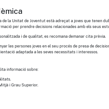
dèmica
a de la Unitat de Joventut està adreçat a joves que tenen du
rmació per prendre decisions relacionades amb els seus estu
rsonalitzada i de qualitat, es recomana demanar cita prèvia.
anyar les persones joves en el seu procés de presa de decisi
rientació adaptada a les seves necessitats i interessos.
lita informació sobre:
litats.
itjà i Grau Superior.