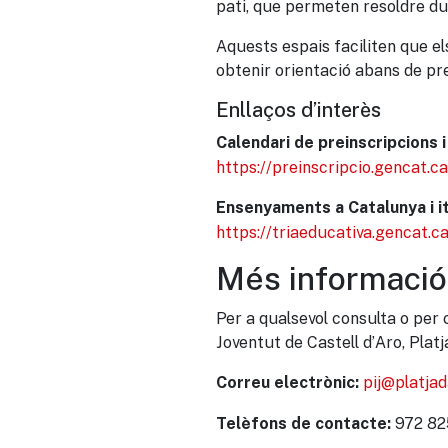
pati, que permeten resoldre du
Aquests espais faciliten que el
obtenir orientació abans de pr
Enllaços d’interès
Calendari de preinscripcions 
https://preinscripcio.gencat.ca
Ensenyaments a Catalunya i it
https://triaeducativa.gencat.ca
Més informació
Per a qualsevol consulta o per
Joventut de Castell d’Aro, Platj
pij@platja
Correu electrònic:
972 82
Telèfons de contacte: