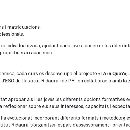
s i matriculacions.
fessionals.
era individualitzada, ajudant cada jove a conèixer les diferen
 propi itinerari acadèmic.
cadèmica, cada curs es desenvolupa el projecte
,
«I Ara Què?»
 d’ESO de l’Institut Ridaura i de PFI, en col·laboració amb la
tat apropar als i les joves les diferents opcions formatives 
 a reflexionar sobre els seus interessos, capacitats i expecta
e ha evolucionat incorporant diferents formats i metodologie
stitut Ridaura, s’organitzen espais d’assessorament i orienta