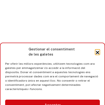
Gestionar el consentiment
de les galetes
Per oferir les millors experiències, utilitzem tecnologies com ara
galetes per emmagatzemar i/o accedir a la informació del
dispositiu. Donar el consentiment a aquestes tecnologies ens
permetrà processar dades com ara el comportament de navegació
o identificadors únics en aquest lloc. No consentir o retirar el
consentiment, pot afectar negativament determinades
característiques i funcions.
Castell d’Aro · Platja d’Aro · S’Agaró
Acceptar