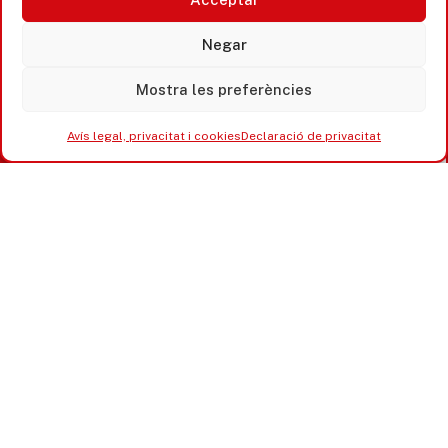
365 www.platjadaro
Negar
Mostra les preferències
Avís legal, privacitat i cookies
Declaració de privacitat
Accesibilitat
Avís legal, privacitat i cookies
Equipaments municipals