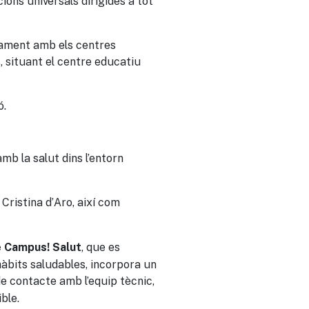
ons universals dirigides a tot
tament amb els centres
s, situant el centre educatiu
ó.
mb la salut dins l’entorn
ristina d’Aro, així com
, que es
de Campus! Salut
hàbits saludables, incorpora un
de contacte amb l’equip tècnic,
ble.