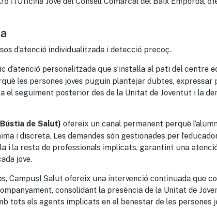
ro i l’Oficina Jove del Consell Comarcal del Baix Empordà, of
sa
os d’atenció individualitzada i detecció precoç.
c d’atenció personalitzada que s’instal·la al pati del centre 
erquè les persones joves puguin plantejar dubtes, expressa
ta el seguiment posterior des de la Unitat de Joventut i la der
ofereix un canal permanent perquè l’alumn
Bústia de Salut)
ma i discreta. Les demandes són gestionades per l’educador
a i la resta de professionals implicats, garantint una atenció
ada jove.
s, Campus! Salut ofereix una intervenció continuada que co
companyament, consolidant la presència de la Unitat de Joven
mb tots els agents implicats en el benestar de les persones j