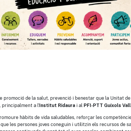
ix
e promoció de la salut, prevenció i benestar que la Unitat d
 principalment a l’
i al
Institut Ridaura
PFI-PTT Guíxols Vall
promoure hàbits de vida saludables, reforçar les competències
 que les persones joves coneguin i utilitzin els recursos de sal