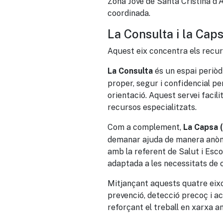
Zona Jove de Santa Cristina d’A
coordinada.
La Consulta i la Cap
Aquest eix concentra els recurs
és un espai periòdi
La Consulta
proper, segur i confidencial p
orientació. Aquest servei facili
recursos especialitzats.
Com a complement,
La Capsa (
demanar ajuda de manera anòni
amb la referent de Salut i Escol
adaptada a les necessitats de c
Mitjançant aquests quatre eixo
prevenció, detecció precoç i a
reforçant el treball en xarxa a