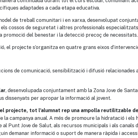
manera continuada durant tot el curs escolar, combinant acci
cífiques adaptades a cada etapa educativa.
odel de treball comunitari i en xarxa, desenvolupat conjun
, els cossos de seguretat i altres professionals especialitzat
la promoció del benestar i la detecció precoç de necessitats.
ió, el projecte s’organitza en quatre grans eixos d’intervenci
cions de comunicació, sensibilització i difusió relacionades a
, desenvolupada conjuntament amb la Zona Jove de Santa C
lar
s dissenyats per apropar la informació al jovent.
el projecte, tot l’alumnat rep una ampolla reutilitzable 
de la campanya anual. A més de promoure la hidratació i els 
al Punt Jove de Salut, als recursos municipals i als canals 
puguin demanar informació o suport de manera ràpida i accessi