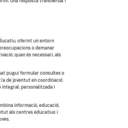
erint una resposta transversal i
educatiu, oferint un entorn
r preocupacions o demanar
ivació, quan és necessari, als
at pugui formular consultes o
/a de joventut en coordinació
 integral, personalitzada i
mbina informació, educació,
tut als centres educatius i
oves.