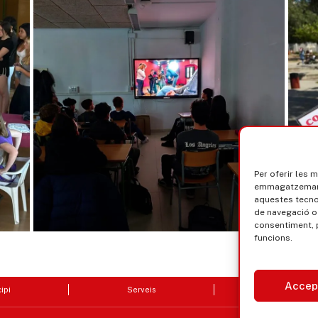
Per oferir les 
emmagatzemar i
aquestes tecn
de navegació o 
consentiment, 
funcions.
Accep
ipi
Serveis
Seu electrò