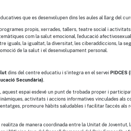
educatives que es desenvolupen dins les aules al llarg del cur
ogrames propis, xerrades, tallers, teatre social i activitat
temàtiques com la salut emocional, l’educació afectivosexual,
re iguals, la igualtat, la diversitat, les ciberaddiccions, la seg
omoció de la salut i el desenvolupament personal.
dins del centre educatiu i s’integra en el servei
lut
PIDCES (
.
ducació Secundària)
, aquest espai esdevé un punt de trobada proper i participa
inàmiques, activitats i accions informatives vinculades als co
nentatges, promoure hàbits saludables i facilitar l’accés als 
realitza de manera coordinada entre la Unitat de Joventut, la