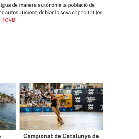
r aigua de manera autònoma la població de
er autosuficient, doblar la seva capacitat (es
·
TCVB
e
Campionat de Catalunya de