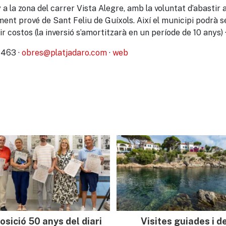
 a la zona del carrer Vista Alegre, amb la voluntat d’abasti
ment prové de Sant Feliu de Guíxols. Així el municipi podrà s
ir costos (la inversió s’amortitzarà en un període de 10 anys) 
 463 ·
obres@platjadaro.com
·
web
osició 50 anys del diari
Visites guiades i d