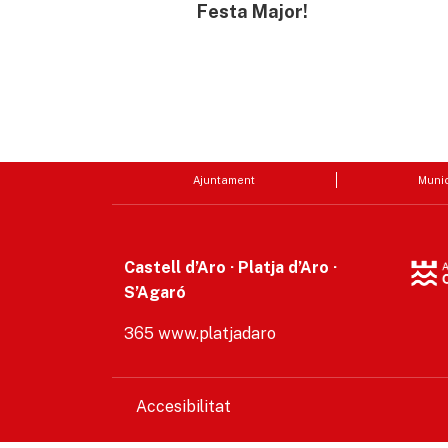
Festa Major!
Ajuntament
Munic
Castell d’Aro · Platja d’Aro ·
S’Agaró
365 www.platjadaro
Accesibilitat