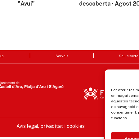
"Avui"
descoberta · Agost 2
ipi
Serveis
Seu electrò
Per oferir les 
emmagatzemar i
aquestes tecn
de navegació o 
consentiment, 
funcions.
Avís legal, privacitat i cookies
Equ
Accep