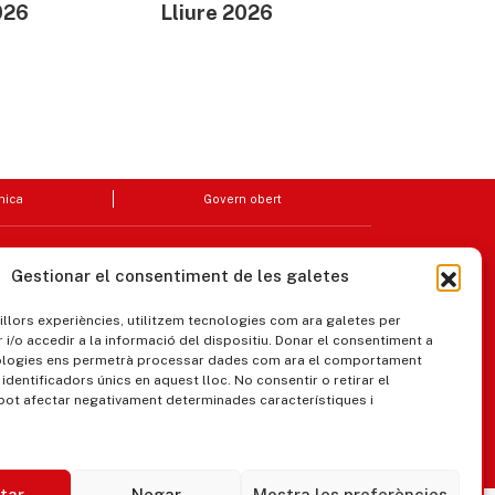
026
Lliure 2026
nica
Govern obert
Gestionar el consentiment de les galetes
millors experiències, utilitzem tecnologies com ara galetes per
/o accedir a la informació del dispositiu. Donar el consentiment a
ologies ens permetrà processar dades com ara el comportament
identificadors únics en aquest lloc. No consentir o retirar el
pot afectar negativament determinades característiques i
ipaments municipals
tar
Negar
Mostra les preferències