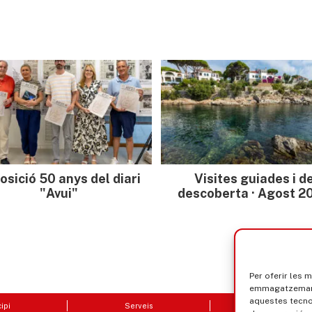
osició 50 anys del diari
Visites guiades i d
"Avui"
descoberta · Agost 2
Per oferir les 
emmagatzemar i
aquestes tecn
ipi
Serveis
Seu electrò