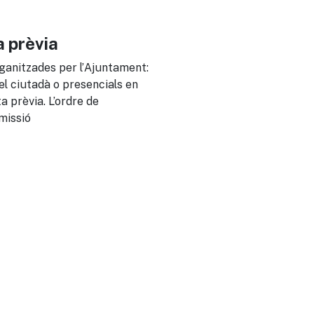
a prèvia
organitzades per l’Ajuntament:
el ciutadà o presencials en
a prèvia. L’ordre de
missió