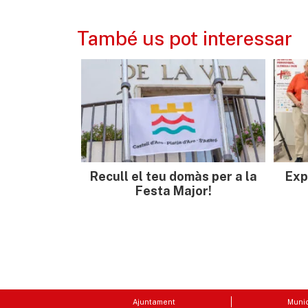
També us pot interessar
Recull el teu domàs per a la
Exp
Festa Major!
Ajuntament
Munic