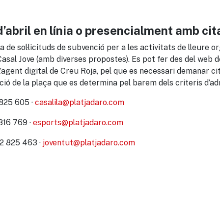
d’abril en línia o presencialment amb cit
a de sol·licituds de subvenció per a les activitats de lleure 
 Casal Jove (amb diverses propostes). Es pot fer des del web d
’agent digital de Creu Roja, pel que es necessari demanar cit
ció de la plaça que es determina pel barem dels criteris d’ad
 825 605 ·
casalila@platjadaro.com
816 769 ·
esports@platjadaro.com
72 825 463 ·
joventut@platjadaro.com