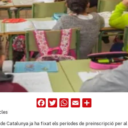
Facebook
Twitter
WhatsApp
Email
Compart
cles
e Catalunya ja ha fixat els períodes de preinscripció per al