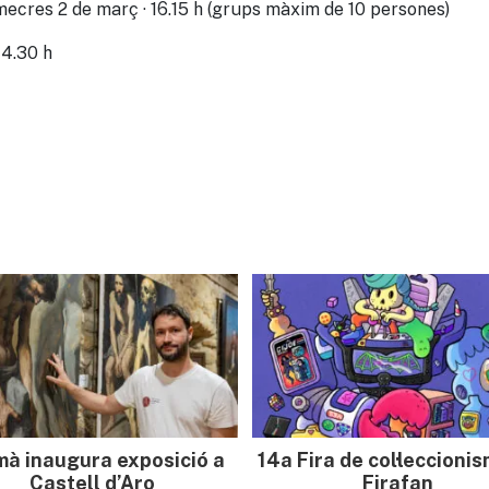
imecres 2 de març · 16.15 h (grups màxim de 10 persones)
14.30 h
mà inaugura exposició a
14a Fira de col·leccioni
Castell d’Aro
Firafan