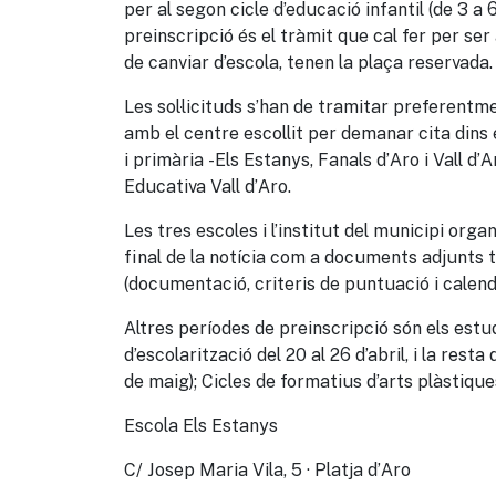
per al segon cicle d’educació infantil (de 3 a 6
preinscripció és el tràmit que cal fer per se
de canviar d’escola, tenen la plaça reservada.
Les sol·licituds s’han de tramitar preferentme
amb el centre escollit per demanar cita dins e
i primària -Els Estanys, Fanals d’Aro i Vall d
Educativa Vall d’Aro.
Les tres escoles i l’institut del municipi org
final de la notícia com a documents adjunts t
(documentació, criteris de puntuació i calend
Altres períodes de preinscripció són els estud
d’escolarització del 20 al 26 d’abril, i la rest
de maig); Cicles de formatius d’arts plàstique
Escola Els Estanys
C/ Josep Maria Vila, 5 · Platja d’Aro