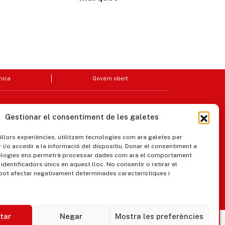
nica
Govern obert
Gestionar el consentiment de les galetes
millors experiències, utilitzem tecnologies com ara galetes per
/o accedir a la informació del dispositiu. Donar el consentiment a
ologies ens permetrà processar dades com ara el comportament
identificadors únics en aquest lloc. No consentir o retirar el
pot afectar negativament determinades característiques i
ipaments municipals
tar
Negar
Mostra les preferències