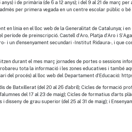
 anys) i de primària (de 6 a 12 anys); i del 9 al 21 de març per
r admès per primera vegada en un centre escolar públic o bé 
nt en línia en el lloc web de la Generalitat de Catalunya; i e
l període de preinscripció. Castell d’Aro, Platja d’Aro i S’Ag
’Aro- i un d’ensenyament secundari -Institut Ridaura-, i que 
anitzen durant el mes març jornades de portes o sessions infor
robareu tota la informació i les zones educatives i també aqu
ari del procés) al lloc web del Departament d’Educació: https
is de Batxillerat (del 20 al 26 d’abril); Cicles de formació pr
a d’alumnes del 17 al 23 de maig); Cicles de formatius d’arts pl
s i disseny de grau superior (del 25 al 31 de maig); i Ensenya