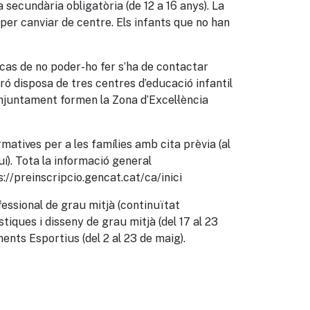
 a secundària obligatòria (de 12 a 16 anys). La
per canviar de centre. Els infants que no han
n cas de no poder-ho fer s’ha de contactar
aró disposa de tres centres d’educació infantil
conjuntament formen la Zona d’Excel·lència
matives per a les famílies amb cita prèvia (al
í). Tota la informació general
://preinscripcio.gencat.cat/ca/inici
ofessional de grau mitjà (continuïtat
àstiques i disseny de grau mitjà (del 17 al 23
ments Esportius (del 2 al 23 de maig).