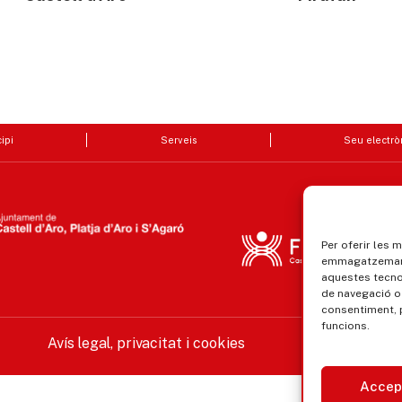
ipi
Serveis
Seu electrò
Per oferir les 
emmagatzemar i
aquestes tecn
de navegació o 
consentiment, 
funcions.
Avís legal, privacitat i cookies
Equ
Accep