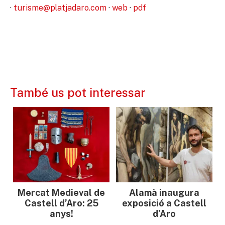
·
turisme@platjadaro.com
·
web
·
pdf
També us pot interessar
Mercat Medieval de
Alamà inaugura
Castell d’Aro: 25
exposició a Castell
anys!
d’Aro