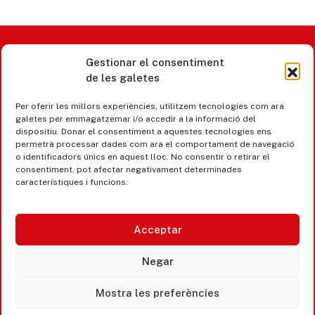
Gestionar el consentiment
Castell d’Aro · Platja d’Aro · S’Agaró
de les galetes
365 www.platjadaro
Per oferir les millors experiències, utilitzem tecnologies com ara
galetes per emmagatzemar i/o accedir a la informació del
dispositiu. Donar el consentiment a aquestes tecnologies ens
permetrà processar dades com ara el comportament de navegació
o identificadors únics en aquest lloc. No consentir o retirar el
consentiment, pot afectar negativament determinades
característiques i funcions.
Acceptar
Negar
Accesibilitat
Mostra les preferències
Avís legal, privacitat i cookies