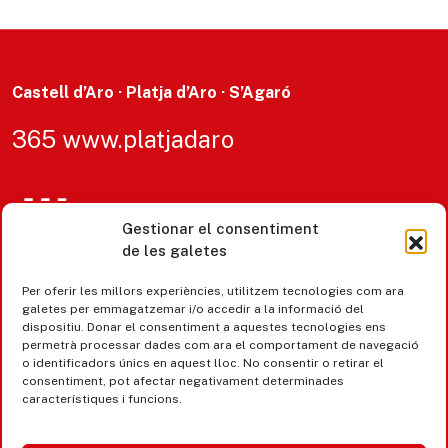
Castell d’Aro · Platja d’Aro · S’Agaró
365 www.platjadaro
Gestionar el consentiment
de les galetes
Per oferir les millors experiències, utilitzem tecnologies com ara
galetes per emmagatzemar i/o accedir a la informació del
dispositiu. Donar el consentiment a aquestes tecnologies ens
permetrà processar dades com ara el comportament de navegació
o identificadors únics en aquest lloc. No consentir o retirar el
consentiment, pot afectar negativament determinades
característiques i funcions.
Accesibilitat
Avís legal, privacitat i cookies