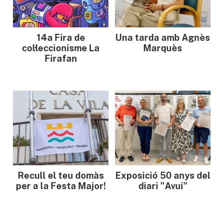
14a Fira de
Una tarda amb Agnès
col·leccionisme La
Marquès
Firafan
Recull el teu domàs
Exposició 50 anys del
per a la Festa Major!
diari "Avui"