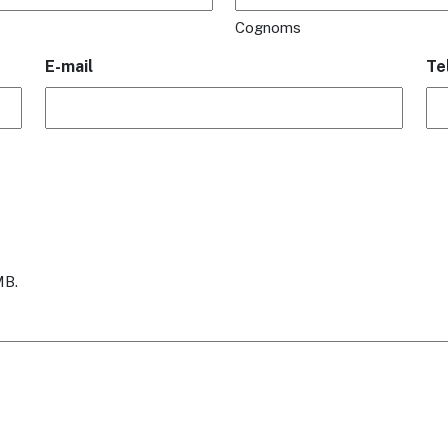
Cognoms
E-mail
Te
MB.