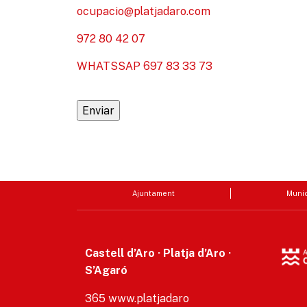
ocupacio@platjadaro.com
972 80 42 07
WHATSSAP 697 83 33 73
Ajuntament
Munic
Castell d’Aro · Platja d’Aro ·
S’Agaró
365 www.platjadaro