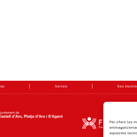
ipi
Serveis
Seu electrò
Per oferir les 
emmagatzemar i
aquestes tecn