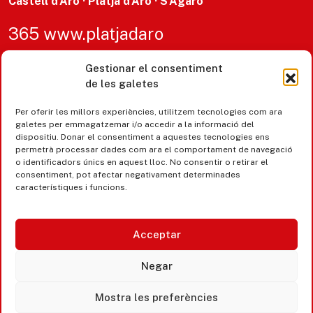
Castell d’Aro · Platja d’Aro · S’Agaró
365 www.platjadaro
Gestionar el consentiment
de les galetes
Per oferir les millors experiències, utilitzem tecnologies com ara
galetes per emmagatzemar i/o accedir a la informació del
dispositiu. Donar el consentiment a aquestes tecnologies ens
permetrà processar dades com ara el comportament de navegació
o identificadors únics en aquest lloc. No consentir o retirar el
consentiment, pot afectar negativament determinades
característiques i funcions.
Accesibilitat
Acceptar
Avís legal, privacitat i cookies
Equipaments municipals
Negar
Mostra les preferències