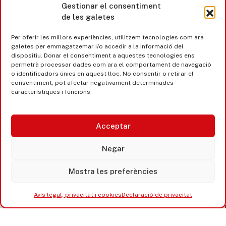
Gestionar el consentiment
de les galetes
Per oferir les millors experiències, utilitzem tecnologies com ara
galetes per emmagatzemar i/o accedir a la informació del
dispositiu. Donar el consentiment a aquestes tecnologies ens
permetrà processar dades com ara el comportament de navegació
o identificadors únics en aquest lloc. No consentir o retirar el
consentiment, pot afectar negativament determinades
característiques i funcions.
Accesibilitat
Acceptar
Avís legal, privacitat i cookies
Equipaments municipals
Negar
Mostra les preferències
Avís legal, privacitat i cookies
Declaració de privacitat