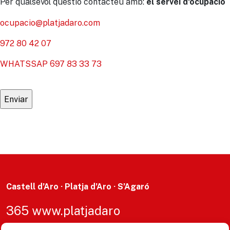
Per qualsevol qüestió contacteu amb:
el servei d'ocupació
ocupacio@platjadaro.com
972 80 42 07
WHATSSAP 697 83 33 73
Castell d’Aro · Platja d’Aro · S’Agaró
365 www.platjadaro