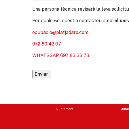
Una persona tècnica revisarà la teva sol·licitu
Per qualsevol qüestió contacteu amb:
el ser
ocupacio@platjadaro.com
972 80 42 07
WHATSSAP 697 83 33 73
Ajuntament
Munic