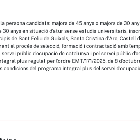
 la persona candidata: majors de 45 anys o majors de 30 anys
30 anys en situació d’atur sense estudis universitaris, ins
pis de Sant Feliu de Guíxols, Santa Cristina d’Aro, Castell d’
t el procés de selecció, formació i contractació amb l’emp
 servei públic d’ocupació de catalunya i pel servei públic d’oc
egral plus regulat per l’ordre EMT/171/2025, de 8 d’octubre,
s condicions del programa integral plus del servei d’ocupaci