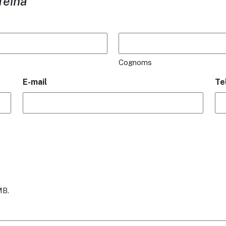
feina
Cognoms
E-mail
Te
MB.