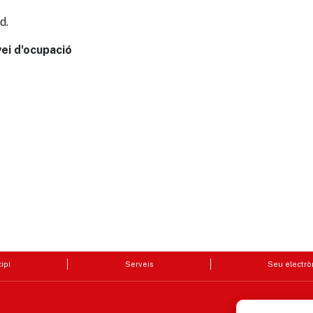
d.
vei d'ocupació
ipi
Serveis
Seu electrò