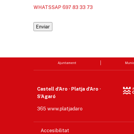
WHATSSAP 697 83 33 73
Ajuntament
Munic
Castell d’Aro · Platja d’Aro ·
S’Agaró
365 www.platjadaro
Accesibilitat