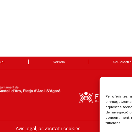
ipi
Serveis
Seu electrò
Per oferir les 
emmagatzemar i
aquestes tecn
de navegació o 
consentiment, 
funcions.
Avís legal, privacitat i cookies
Equ