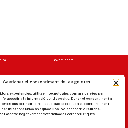
nica
Govern obert
Gestionar el consentiment de les galetes
millors experiències, utilitzem tecnologies com ara galetes per
/o accedir a la informació del dispositiu. Donar el consentiment a
ologies ens permetrà processar dades com ara el comportament
identificadors únics en aquest lloc. No consentir o retirar el
pot afectar negativament determinades característiques i
ipaments municipals