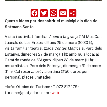
Facebook
Twitter
WhatsApp
Email
Compart
Quatre idees per descobrir el municipi els dies de
Setmana Santa
Visita i activitat familiar
Al Mas Can
Anem a la granja?
Juanals de Les Eroles, dilluns 25 de març (10.30 h);
visita familiar teatralitzada
al Parc dels
Contes Màgics
Estanys, dimecres 27 de març (11 h); amb guia local al
Camí de ronda de S’Agaró, dijous 28 de març (11 h); i
naturalista al Parc dels Estanys, diumenge 31 de març
(11 h). Cal reserva prèvia en línia (2’50 euros per
persona), places limitades
Oficina de Turisme · T 972 817 179 ·
+info:
turisme@platjadaro.com ·
web