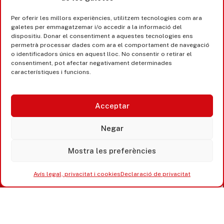
Castell d’Aro · Platja d’Aro · S’Agaró
Per oferir les millors experiències, utilitzem tecnologies com ara
365 www.platjadaro
galetes per emmagatzemar i/o accedir a la informació del
dispositiu. Donar el consentiment a aquestes tecnologies ens
permetrà processar dades com ara el comportament de navegació
o identificadors únics en aquest lloc. No consentir o retirar el
consentiment, pot afectar negativament determinades
característiques i funcions.
Acceptar
Negar
Mostra les preferències
Accesibilitat
Avís legal, privacitat i cookies
Declaració de privacitat
Avís legal, privacitat i cookies
Equipaments municipals